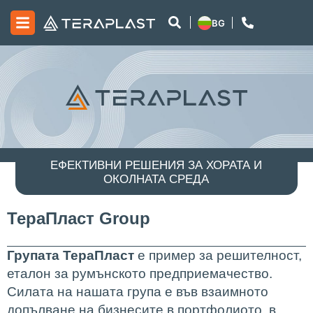
BG
ЕФЕКТИВНИ РЕШЕНИЯ ЗА ХОРАТА И
ОКОЛНАТА СРЕДА
ТераПласт Group
Групата ТераПласт
е пример за решителност,
еталон за румънското предприемачество.
Силата на нашата група е във взаимното
допълване на бизнесите в портфолиото, в