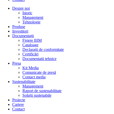
Despre noi
Istoric
Management
Tehnologie
Produse
Investitori
Documentații
Fișiere BIM
Cataloage
Declarații de conformitate
Certificări
Documentatii tehnice
Presa
Kit Media
Comunicate de presă
Contact media
Sustenabilitate
Management
Raport de sustenabilitate
Soluții sustenabile
Proiecte
Cariere
Contact