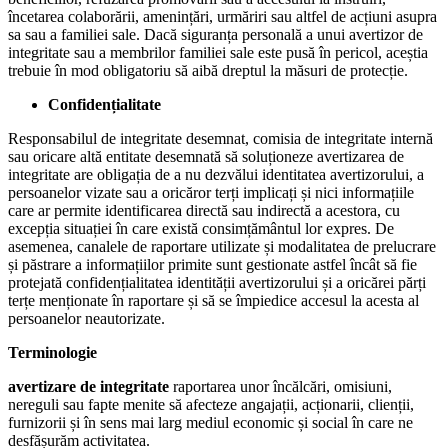
încetarea colaborării, amenințări, urmăriri sau altfel de acțiuni asupra
sa sau a familiei sale. Dacă siguranța personală a unui avertizor de
integritate sau a membrilor familiei sale este pusă în pericol, aceștia
trebuie în mod obligatoriu să aibă dreptul la măsuri de protecție.
Confidențialitate
Responsabilul de integritate desemnat, comisia de integritate internă
sau oricare altă entitate desemnată să soluționeze avertizarea de
integritate are obligația de a nu dezvălui identitatea avertizorului, a
persoanelor vizate sau a oricăror terți implicați și nici informațiile
care ar permite identificarea directă sau indirectă a acestora, cu
excepția situației în care există consimțământul lor expres. De
asemenea, canalele de raportare utilizate și modalitatea de prelucrare
și păstrare a informațiilor primite sunt gestionate astfel încât să fie
protejată confidențialitatea identității avertizorului și a oricărei părți
terțe menționate în raportare și să se împiedice accesul la acesta al
persoanelor neautorizate.
Terminologie
avertizare de integritate
raportarea unor încălcări, omisiuni,
nereguli sau fapte menite să afecteze angajații, acționarii, clienții,
furnizorii și în sens mai larg mediul economic și social în care ne
desfășurăm activitatea.