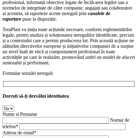
profesional, informații obiective legate de încălcarea legilor sau a
normelor de integritate de către companie, angajați sau colaboratori
ai acesteia, să raporteze aceste nereguli prin
canalele de
raportare
puse la dispoziție.
TeraPlast va iniția toate acțiunile necesare, conform reglementărilor
legale, pentru analiza și soluționarea neregulilor identificate, precum
și a contextului care a permis producerea lor. Prin această acțiune ne
alăturăm directivelor europene și inițiativelor companiei de a susține
un nivel înalt de etică și comportament profesional în toate
activitățile pe care le realizăm, promovând astfel un model de afaceri
sustenabil și performant.
Formular sesizări nereguli
Dorești să-ți dezvălui identitatea
Nume si Prenume
Numar de
telefon*
Adresa de email*