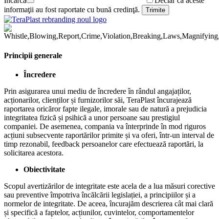
Încarcă
Declar că aceste
informaţii au fost raportate cu bună credinţă.
Principii generale
Încredere
Prin asigurarea unui mediu de încredere în rândul angajaților,
acționarilor, clienților și furnizorilor săi, TeraPlast încurajează
raportarea oricăror fapte ilegale, imorale sau de natură a prejudicia
integritatea fizică și psihică a unor persoane sau prestigiul
companiei. De asemenea, compania va înterprinde în mod riguros
acțiuni subsecvente raportărilor primite și va oferi, într-un interval de
timp rezonabil, feedback persoanelor care efectuează raportări, la
solicitarea acestora.
Obiectivitate
Scopul avertizărilor de integritate este acela de a lua măsuri corective
sau preventive împotriva încălcării legislației, a principiilor și a
normelor de integritate. De aceea, încurajăm descrierea cât mai clară
și specifică a faptelor, acțiunilor, cuvintelor, comportamentelor