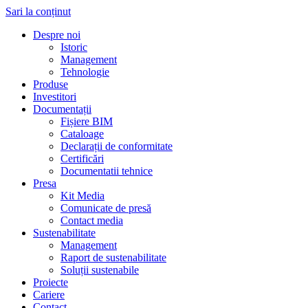
Sari la conținut
Despre noi
Istoric
Management
Tehnologie
Produse
Investitori
Documentații
Fișiere BIM
Cataloage
Declarații de conformitate
Certificări
Documentatii tehnice
Presa
Kit Media
Comunicate de presă
Contact media
Sustenabilitate
Management
Raport de sustenabilitate
Soluții sustenabile
Proiecte
Cariere
Contact