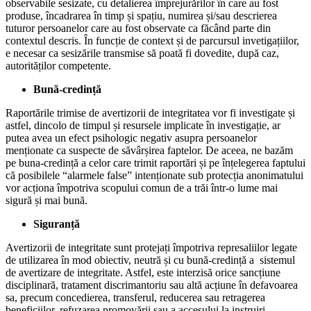
observabile sesizate, cu detalierea împrejurărilor în care au fost
produse, încadrarea în timp și spațiu, numirea și/sau descrierea
tuturor persoanelor care au fost observate ca făcând parte din
contextul descris. În funcție de context și de parcursul invetigațiilor,
e necesar ca sesizările transmise să poată fi dovedite, după caz,
autorităților competente.
Bună-credință
Raportările trimise de avertizorii de integritatea vor fi investigate și
astfel, dincolo de timpul și resursele implicate în investigație, ar
putea avea un efect psihologic negativ asupra persoanelor
menționate ca suspecte de săvârșirea faptelor. De aceea, ne bazăm
pe buna-credință a celor care trimit raportări și pe înțelegerea faptului
că posibilele “alarmele false” intenționate sub protecția anonimatului
vor acționa împotriva scopului comun de a trăi într-o lume mai
sigură și mai bună.
Siguranță
Avertizorii de integritate sunt protejați împotriva represaliilor legate
de utilizarea în mod obiectiv, neutră și cu bună-credință a sistemul
de avertizare de integritate. Astfel, este interzisă orice sancțiune
disciplinară, tratament discrimantoriu sau altă acțiune în defavoarea
sa, precum concedierea, transferul, reducerea sau retragerea
beneficiilor, refuzarea promovării sau a accesului la instruiri,